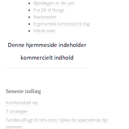
Øjenlægen er din ven
Fra DK til Norge
Narkotester
Ergonomisk kontorstol til mig
Hårde tider
Seneste indlæg
Komfortabelt tøj
7 strategier
Familieudflugt til mini-zoos: Oplev de spændende dyr
sammen