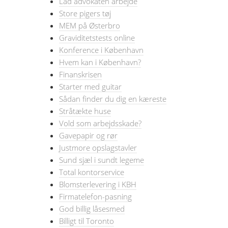
Lad advokaten arbejde
Store pigers tøj
MEM på Østerbro
Graviditetstests online
Konference i København
Hvem kan i København?
Finanskrisen
Starter med guitar
Sådan finder du dig en kæreste
Stråtækte huse
Vold som arbejdsskade?
Gavepapir og rør
Justmore opslagstavler
Sund sjæl i sundt legeme
Total kontorservice
Blomsterlevering i KBH
Firmatelefon-pasning
God billig låsesmed
Billigt til Toronto