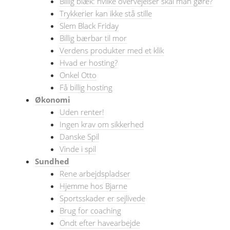
Billig blæk: hvilke overvejelser skal man gøre?
Trykkerier kan ikke stå stille
Slem Black Friday
Billig bærbar til mor
Verdens produkter med et klik
Hvad er hosting?
Onkel Otto
Få billig hosting
Økonomi
Uden renter!
Ingen krav om sikkerhed
Danske Spil
Vinde i spil
Sundhed
Rene arbejdspladser
Hjemme hos Bjarne
Sportsskader er sejlivede
Brug for coaching
Ondt efter havearbejde