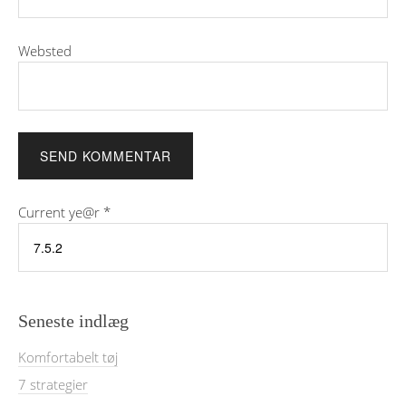
Websted
Current ye@r
*
Seneste indlæg
Komfortabelt tøj
7 strategier