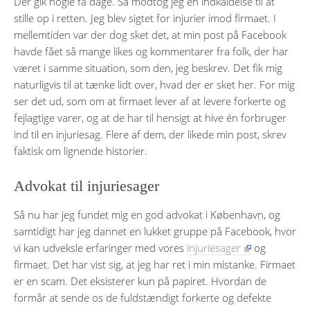
Der gik nogle få dage. Så modtog jeg en indkaldelse til at
stille op i retten. Jeg blev sigtet for injurier imod firmaet. I
mellemtiden var der dog sket det, at min post på Facebook
havde fået så mange likes og kommentarer fra folk, der har
været i samme situation, som den, jeg beskrev. Det fik mig
naturligvis til at tænke lidt over, hvad der er sket her. For mig
ser det ud, som om at firmaet lever af at levere forkerte og
fejlagtige varer, og at de har til hensigt at hive én forbruger
ind til en injuriesag. Flere af dem, der likede min post, skrev
faktisk om lignende historier.
Advokat til injuriesager
Så nu har jeg fundet mig en god advokat i København, og
samtidigt har jeg dannet en lukket gruppe på Facebook, hvor
vi kan udveksle erfaringer med vores
injuriesager
og
firmaet. Det har vist sig, at jeg har ret i min mistanke. Firmaet
er en scam. Det eksisterer kun på papiret. Hvordan de
formår at sende os de fuldstændigt forkerte og defekte