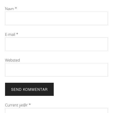
Navn
*
E-mail
*
Websted
Current ye@r
*