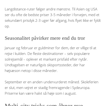
Langdistance-ruter følger andre mønstre. Til Asien og USA
ser du ofte de bedste priser 3-5 måneder i forvejen, med et
sekundært prisdyk 2-3 uger før afgang, hvis flyet ikke er fyldt
op.
Seasonalitet påvirker mere end du tror
Januar og februar er guldminer for dem, der er villige til at
rejse i kulden. De fleste destinationer – selv populære
solrejsemål – oplever et markant prisfald efter nytår.
Undtagelsen er naturligvis skisportssteder, der har
højsæson netop i disse måneder.
September er en anden undervurderet måned. Skoleferien
er slut, men vejret er stadig fremragende i Sydeuropa.
Priserne kan være halvt så høje som i august.
Multi-city tricks som åbner nye