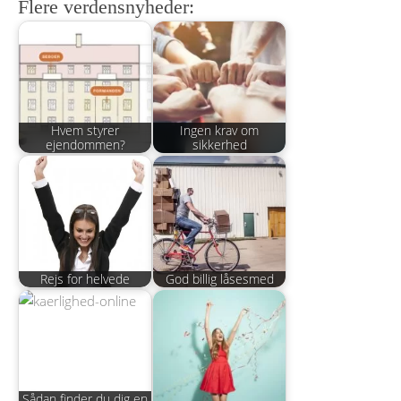
Flere verdensnyheder:
Hvem styrer
Ingen krav om
ejendommen?
sikkerhed
Rejs for helvede
God billig låsesmed
Sådan finder du dig en