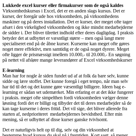
Lukkede excel kurser eller firmakurser som de også kaldes
Virksomhedskursus i Excel, det er en anden slags kursus. Det er
kurser, der foregår ude hos virksomheden, på virksomhedens
maskiner og på deres installation. Det er kurser, der meget ofte tager
afsæt i den virkelighed virksomheden og ikke mindst medarbejderne
de sidder i. Der bliver tilrettet indhold efter deres dagligdag. I praksis
betyder det at udbyttet er væsntligt større – men også langt mere
specialiseret end på de åbne kurser. Kurserne kan meget ofte gøres
noget mere effektivt, men samtidig er de også noget dyrere. Meget
ofte ligger de prismæssigt imellem 10.000,- til 20.000,- En søgning
på nettet vil afsløre mange leverandører af Excel virksomhedskurser
E-learning
Man har for nogle år siden fundet ud af at folk da bare selv, kunne
sidde og lære stoffet. Det kunne foregå i eget tempo, når man selv
har tid til det og det kunne gøre væsentligt billigere. Ideen bag e-
learning er sådan set udemærket. Min erfaring er at det ikke fungerer
i praksis. meget ofte simpelthen fordi virksomheden vælger denne
løsning fordi det er billigt og tilbyder det til deres medarbejder så de
kan tage kurserne i deres fritid. Det vil sige, det bliver allerede fra
starten af, nedprioriteret medarbejdernes bevidsthed. Efter min
mening, så er udbyttet af disse kurser ganske tvivlsomt.
Det er naturligvis helt op til dig, selv og din virksomhed at
bestemme hvad kursus du skal på i fremtiden. Kort sagt, så mener