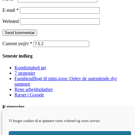
E-mail
*
Websted
Current ye@r
*
Seneste indlæg
Komfortabelt tøj
7 strategier
Familieudflugt til mini-zoos: Oplev de spændende dyr
sammen
Rene arbejdspladser
Ræset i Google
Kategorier
Blandet
Vi bruger cookies til at optimere vores websted og vores service.
Børn & Familie
Elektronik
Økonomi