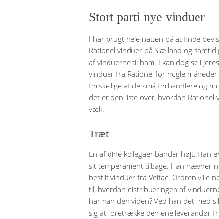
Stort parti nye vinduer
I har brugt hele natten på at finde bevis 
Rationel vinduer på Sjælland og samtid
af vinduerne til ham. I kan dog se i jeres 
vinduer fra Rationel for nogle måneder si
forskellige af de små forhandlere og m
det er den liste over, hvordan Rationel v
væk.
Træt
En af dine kollegaer bander højt. Han e
sit temperament tilbage. Han nævner noge
bestilt vinduer fra Velfac. Ordren vill
til, hvordan distribueringen af vinduer
har han den viden? Ved han det med sik
sig at foretrække den ene leverandør f