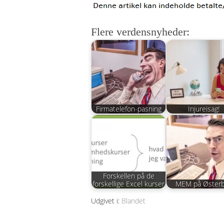
Flere verdensnyheder:
Firmatelefon-pasning
Injureisag!
Forskellen på de
forskellige Excel kurser
MEM på Øster
Udgivet i:
Blandet