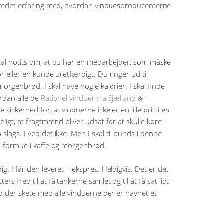
hovedet erfaring med, hvordan vinduesproducenterne
tal notits om, at du har en medarbejder, som måske
 eller en kunde uretfærdigt. Du ringer ud til
morgenbrød. I skal have nogle kalorier. I skal finde
rdan alle de
Rationel vinduer fra Sjælland
ve sikkerhed for, at vinduerne ikke er en lille brik i en
eligt, at fragtmænd bliver udsat for at skulle køre
slags. I ved det ikke. Men I skal til bunds i denne
en formue i kaffe og morgenbrød.
 dig. I får den leveret – ekspres. Heldigvis. Det er det
rs fred til at få tankerne samlet og til at få sat lidt
ad der skete med alle vinduerne der er havnet et