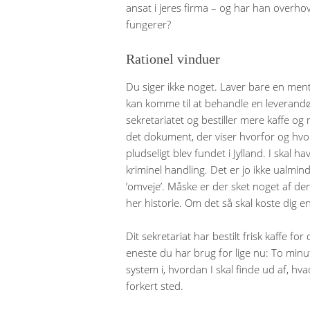
ansat i jeres firma – og har han over
fungerer?
Rationel vinduer
Du siger ikke noget. Laver bare en men
kan komme til at behandle en leverandør
sekretariatet og bestiller mere kaffe og 
det dokument, der viser hvorfor og hvo
pludseligt blev fundet i Jylland. I skal ha
kriminel handling. Det er jo ikke ualmind
’omveje’. Måske er der sket noget af den 
her historie. Om det så skal koste dig 
Dit sekretariat har bestilt frisk kaffe for
eneste du har brug for lige nu: To minutte
system i, hvordan I skal finde ud af, hv
forkert sted.