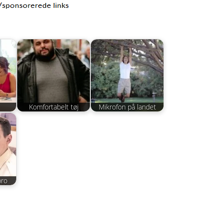
Komfortabelt tøj
Mikrofon på landet
bro