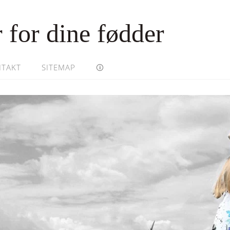
 for dine fødder
TAKT
SITEMAP
🛈