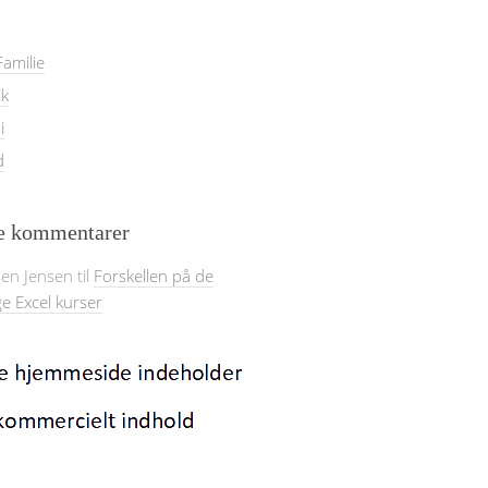
amilie
ik
i
d
e kommentarer
sen Jensen
til
Forskellen på de
ge Excel kurser