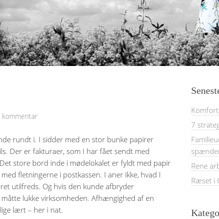
Senest
Komforta
n kommentar
7 strate
finde rundt i. I sidder med en stor bunke papirer
Familieu
ails. Der er fakturaer, som I har fået sendt med
spænde
 Det store bord inde i mødelokalet er fyldt med papir
Rene ar
r, med fletningerne i postkassen. I aner ikke, hvad I
Ræset i
 ret utilfreds. Og hvis den kunde afbryder
r at måtte lukke virksomheden. Afhængighed af en
ige lært – her i nat.
Katego