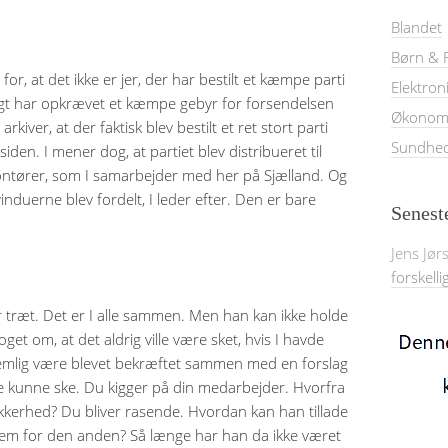
Blandet
Børn & F
for, at det ikke er jer, der har bestilt et kæmpe parti
Elektron
igt har opkrævet et kæmpe gebyr for forsendelsen
Økonom
arkiver, at der faktisk blev bestilt et ret stort parti
Sundhe
den. I mener dog, at partiet blev distribueret til
ontører, som I samarbejder med her på Sjælland. Og
induerne blev fordelt, I leder efter. Den er bare
Senest
Jens Jør
forskelli
r træt. Det er I alle sammen. Men han kan ikke holde
t om, at det aldrig ville være sket, hvis I havde
e nemlig være blevet bekræftet sammen med en forslag
ne kunne ske. Du kigger på din medarbejder. Hvorfra
kerhed? Du bliver rasende. Hvordan kan han tillade
rem for den anden? Så længe har han da ikke været