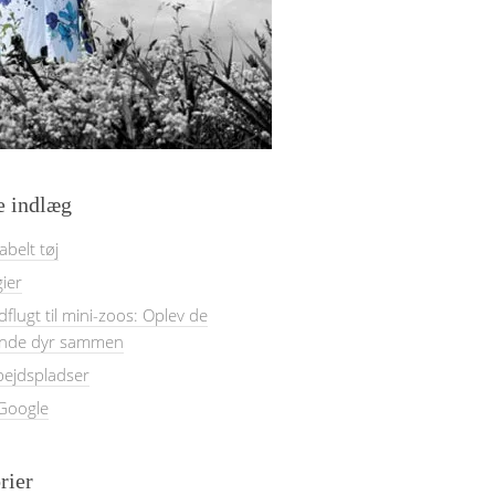
e indlæg
belt tøj
gier
dflugt til mini-zoos: Oplev de
nde dyr sammen
bejdspladser
 Google
rier