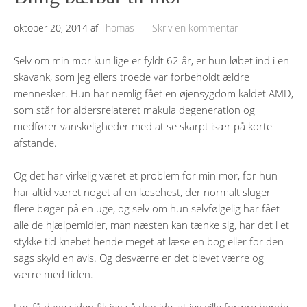
oktober 20, 2014
af
Thomas
Skriv en kommentar
Selv om min mor kun lige er fyldt 62 år, er hun løbet ind i en
skavank, som jeg ellers troede var forbeholdt ældre
mennesker. Hun har nemlig fået en øjensygdom kaldet AMD,
som står for aldersrelateret makula degeneration og
medfører vanskeligheder med at se skarpt især på korte
afstande.
Og det har virkelig været et problem for min mor, for hun
har altid været noget af en læsehest, der normalt sluger
flere bøger på en uge, og selv om hun selvfølgelig har fået
alle de hjælpemidler, man næsten kan tænke sig, har det i et
stykke tid knebet hende meget at læse en bog eller for den
sags skyld en avis. Og desværre er det blevet værre og
værre med tiden.