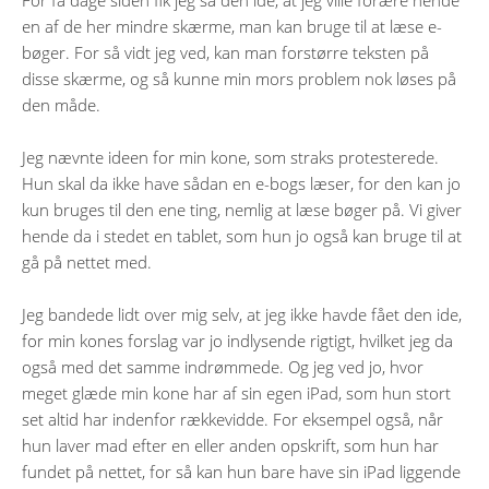
For få dage siden fik jeg så den ide, at jeg ville forære hende
en af de her mindre skærme, man kan bruge til at læse e-
bøger. For så vidt jeg ved, kan man forstørre teksten på
disse skærme, og så kunne min mors problem nok løses på
den måde.
Jeg nævnte ideen for min kone, som straks protesterede.
Hun skal da ikke have sådan en e-bogs læser, for den kan jo
kun bruges til den ene ting, nemlig at læse bøger på. Vi giver
hende da i stedet en tablet, som hun jo også kan bruge til at
gå på nettet med.
Jeg bandede lidt over mig selv, at jeg ikke havde fået den ide,
for min kones forslag var jo indlysende rigtigt, hvilket jeg da
også med det samme indrømmede. Og jeg ved jo, hvor
meget glæde min kone har af sin egen iPad, som hun stort
set altid har indenfor rækkevidde. For eksempel også, når
hun laver mad efter en eller anden opskrift, som hun har
fundet på nettet, for så kan hun bare have sin iPad liggende