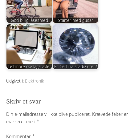
God billig låsesmed
Starter med guitar
Justmore opslagstavler
Er Certina stadig uret?
Udgivet i:
Elektronik
Skriv et svar
Din e-mailadresse vil ikke blive publiceret.
Krævede felter er
markeret med
*
Kommentar
*