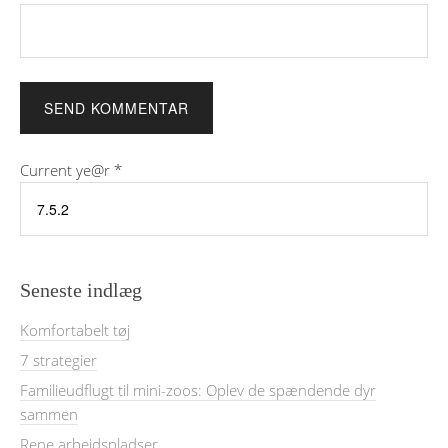
Current ye@r
*
Seneste indlæg
Komfortabelt tøj
7 strategier
Familieudflugt til mini-zoos: Oplev de spændende dyr
sammen
Rene arbejdspladser