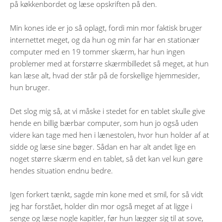
på køkkenbordet og læse opskriften på den.
Min kones ide er jo så oplagt, fordi min mor faktisk bruger
internettet meget, og da hun og min far har en stationær
computer med en 19 tommer skærm, har hun ingen
problemer med at forstørre skærmbilledet så meget, at hun
kan læse alt, hvad der står på de forskellige hjemmesider,
hun bruger.
Det slog mig så, at vi måske i stedet for en tablet skulle give
hende en billig bærbar computer, som hun jo også uden
videre kan tage med hen i lænestolen, hvor hun holder af at
sidde og læse sine bøger. Sådan en har alt andet lige en
noget større skærm end en tablet, så det kan vel kun gøre
hendes situation endnu bedre.
Igen forkert tænkt, sagde min kone med et smil, for så vidt
jeg har forstået, holder din mor også meget af at ligge i
senge og læse nogle kapitler, før hun lægger sig til at sove,