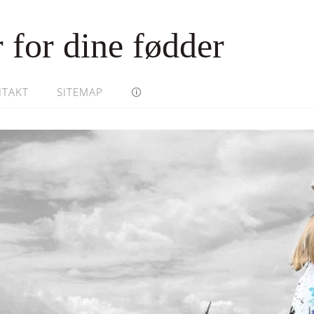
 for dine fødder
TAKT
SITEMAP
🛈