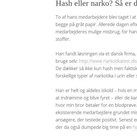
Hash eller narko? Så er d
To af hans medarbejdere blev taget i at
begge på gråt papir. Allerede dagen efter
medarbejderes mulige misbrug, for han 
stoffer.
Han fandt løsningen via et dansk firma
bruge selv:
http://www.narkotikatest.dk
De dækker så ikke kun hash men faktisk f
forskellige typer af narkotika i urin eller 
Han er helt og aldeles iskold – hvis en 
at indrømme og blive fyret – eller de ka
hvor min bror betaler for en blodprøve.
eksisterende medarbejdere grundet misbr
ansøgere, der testede positivt. Senest
der da også dumpede big time på en
ha