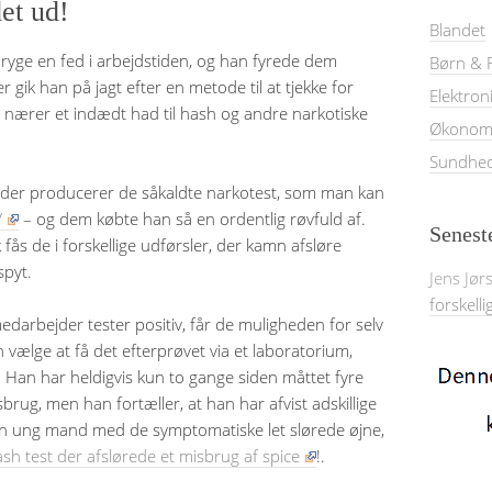
et ud!
Blandet
 ryge en fed i arbejdstiden, og han fyrede dem
Børn & F
 gik han på jagt efter en metode til at tjekke for
Elektron
nærer et indædt had til hash og andre narkotiske
Økonom
Sundhe
, der producerer de såkaldte narkotest, som man kan
/
– og dem købte han så en ordentlig røvfuld af.
Senest
ås de i forskellige udførsler, der kamn afsløre
spyt.
Jens Jør
forskelli
medarbejder tester positiv, får de muligheden for selv
n vælge at få det efterprøvet via et laboratorium,
 Han har heldigvis kun to gange siden måttet fyre
ug, men han fortæller, at han har afvist adskillige
 en ung mand med de symptomatiske let slørede øjne,
sh test der afslørede et misbrug af spice
!.