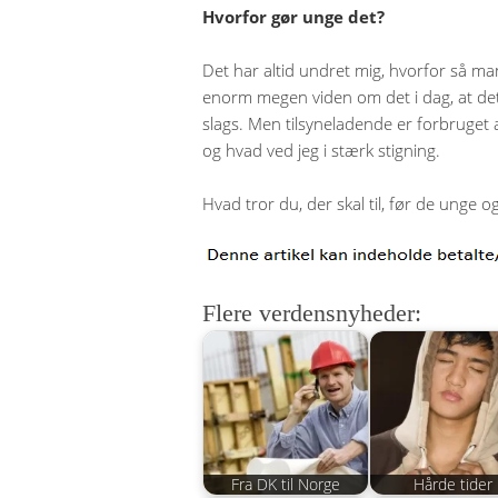
Hvorfor gør unge det?
Det har altid undret mig, hvorfor så ma
enorm megen viden om det i dag, at det 
slags. Men tilsyneladende er forbruget a
og hvad ved jeg i stærk stigning.
Hvad tror du, der skal til, før de unge o
Flere verdensnyheder:
Fra DK til Norge
Hårde tider