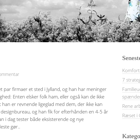
Senest
Komforta
kommentar
7 strate
et par firmaer et sted i Jylland, og han har meninger
Familieu
ighed: Enten elsker folk ham, eller også kan de ikke
spænde
at han er revnende ligeglad med dem, der ikke kan
Rene ar
t designbureau, og han fik for efterhånden en 4-5 år
Ræset i
han i dag tester både eksisterende og nye
este gør..
Katego