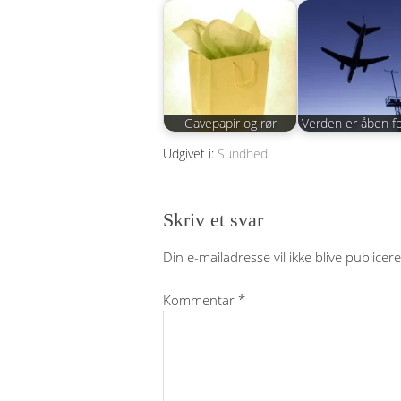
Gavepapir og rør
Verden er åben fo
Udgivet i:
Sundhed
Skriv et svar
Din e-mailadresse vil ikke blive publicere
Kommentar
*