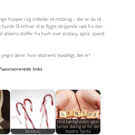
nge hopper i og indleder et misbrug – der er da så
burde få enhver til at flygte skrigende væk fra den
f alskens stoffer fra hash over ecstacy, spice, speed
g yngre lærer, hvor ekstremt skadeligt, det er?
Find kærligheden igen:
Senior dating er for det
BeeBoo
modne hjerte