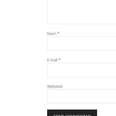
Navn
*
E-mail
*
Websted