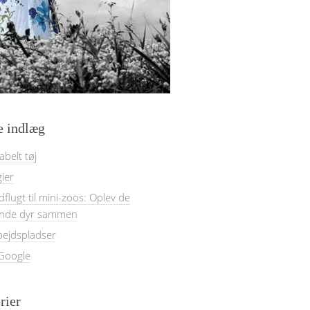
e indlæg
belt tøj
gier
dflugt til mini-zoos: Oplev de
nde dyr sammen
bejdspladser
 Google
rier