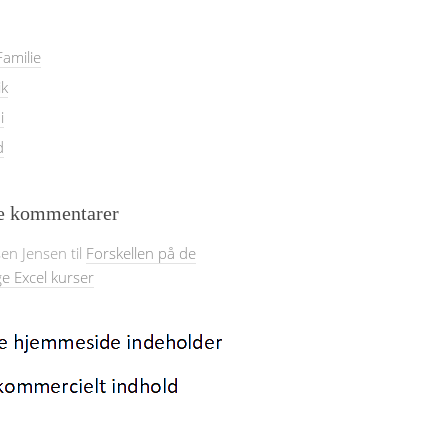
amilie
ik
i
d
e kommentarer
sen Jensen
til
Forskellen på de
ge Excel kurser