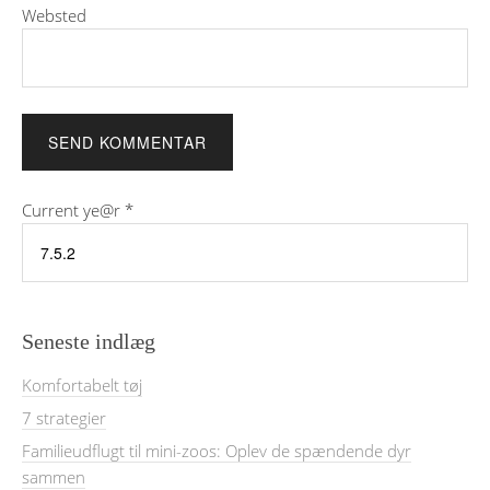
Websted
Current ye@r
*
Seneste indlæg
Komfortabelt tøj
7 strategier
Familieudflugt til mini-zoos: Oplev de spændende dyr
sammen