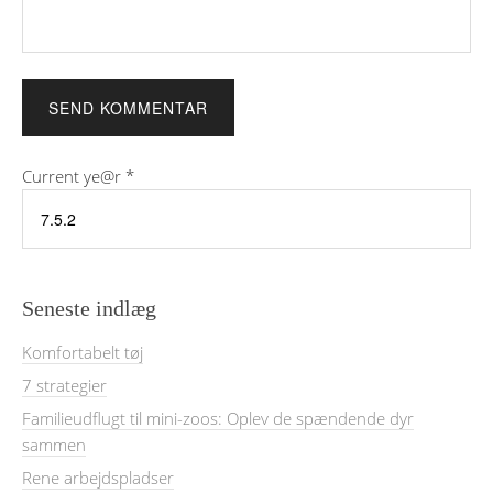
Current ye@r
*
Seneste indlæg
Komfortabelt tøj
7 strategier
Familieudflugt til mini-zoos: Oplev de spændende dyr
sammen
Rene arbejdspladser