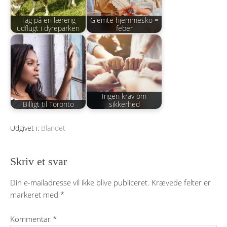
Tag på en lærerig
Glemte hjemmesko =
udflugt i dyreparken
feber
Ingen krav om
Billigt til Toronto
sikkerhed
Udgivet i:
Blandet
Skriv et svar
Din e-mailadresse vil ikke blive publiceret.
Krævede felter er
markeret med
*
Kommentar
*