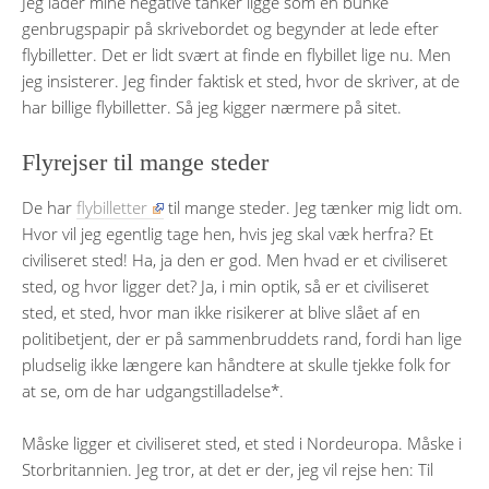
Jeg lader mine negative tanker ligge som en bunke
genbrugspapir på skrivebordet og begynder at lede efter
flybilletter. Det er lidt svært at finde en flybillet lige nu. Men
jeg insisterer. Jeg finder faktisk et sted, hvor de skriver, at de
har billige flybilletter. Så jeg kigger nærmere på sitet.
Flyrejser til mange steder
De har
flybilletter
til mange steder. Jeg tænker mig lidt om.
Hvor vil jeg egentlig tage hen, hvis jeg skal væk herfra? Et
civiliseret sted! Ha, ja den er god. Men hvad er et civiliseret
sted, og hvor ligger det? Ja, i min optik, så er et civiliseret
sted, et sted, hvor man ikke risikerer at blive slået af en
politibetjent, der er på sammenbruddets rand, fordi han lige
pludselig ikke længere kan håndtere at skulle tjekke folk for
at se, om de har udgangstilladelse*.
Måske ligger et civiliseret sted, et sted i Nordeuropa. Måske i
Storbritannien. Jeg tror, at det er der, jeg vil rejse hen: Til