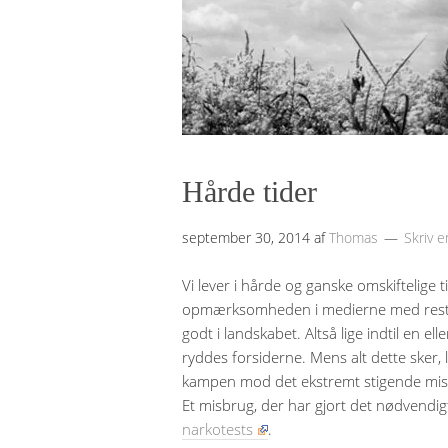
Hårde tider
september 30, 2014
af
Thomas
Skriv 
Vi lever i hårde og ganske omskiftelige
opmærksomheden i medierne med restaur
godt i landskabet. Altså lige indtil en e
ryddes forsiderne. Mens alt dette sker,
kampen mod det ekstremt stigende misb
Et misbrug, der har gjort det nødvendig
narkotests
.