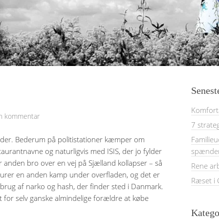
Senest
Komforta
en kommentar
7 strate
 tider. Bederum på politistationer kæmper om
Familieu
antnavne og naturligvis med ISIS, der jo fylder
spænde
ller anden bro over en vej på Sjælland kollapser – så
Rene ar
 lurer en anden kamp under overfladen, og det er
Ræset i
rug af narko og hash, der finder sted i Danmark.
t for selv ganske almindelige forældre at købe
Katego