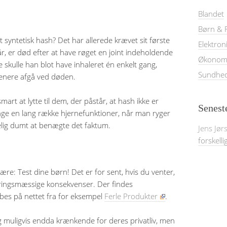
Blandet
Børn & F
 syntetisk hash? Det har allerede krævet sit første
Elektron
, er død efter at have røget en joint indeholdende
Økonom
e skulle han blot have inhaleret én enkelt gang,
Sundhe
 senere afgå ved døden.
smart at lytte til dem, der påstår, at hash ikke er
Senest
bringe en lang række hjernefunktioner, når man ryger
elig dumt at benægte det faktum.
Jens Jør
forskelli
re: Test dine børn! Det er for sent, hvis du venter,
ndlæringsmæssige konsekvenser. Der findes
bes på nettet fra for eksempel
Ferle Produkter
.
 muligvis endda krænkende for deres privatliv, men