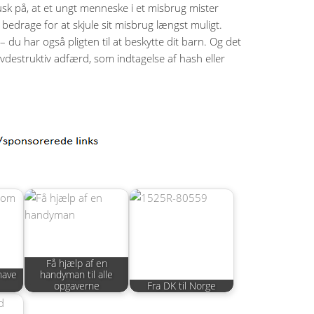
usk på, at et ungt menneske i et misbrug mister
bedrage for at skjule sit misbrug længst muligt.
du har også pligten til at beskytte dit barn. Og det
lvdestruktiv adfærd, som indtagelse af hash eller
Få hjælp af en
 have
handyman til alle
opgaverne
Fra DK til Norge