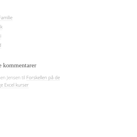
amilie
ik
i
d
e kommentarer
sen Jensen
til
Forskellen på de
ge Excel kurser