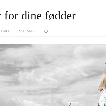
 for dine fødder
TAKT
SITEMAP
🛈