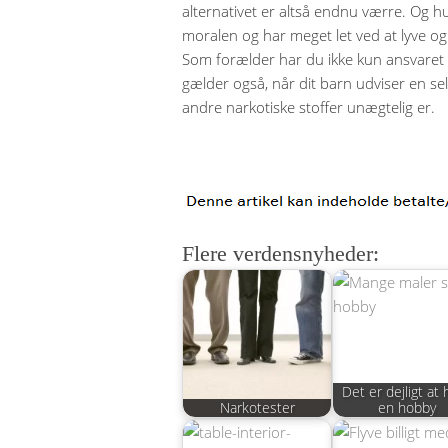
alternativet er altså endnu værre. Og h
moralen og har meget let ved at lyve og 
Som forælder har du ikke kun ansvaret – 
gælder også, når dit barn udviser en se
andre narkotiske stoffer unægtelig er.
Flere verdensnyheder:
Det er dejligt at
Narkotester
en hobby