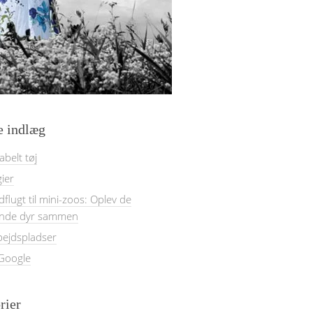
e indlæg
belt tøj
gier
dflugt til mini-zoos: Oplev de
nde dyr sammen
bejdspladser
 Google
rier