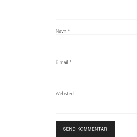
Navn
*
E-mail
*
Websted