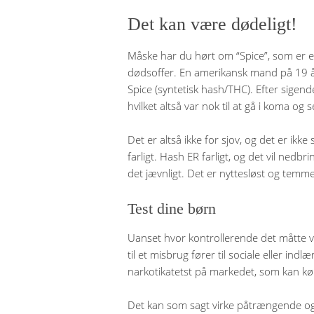
Det kan være dødeligt!
Måske har du hørt om “Spice”, som er et
dødsoffer. En amerikansk mand på 19 år
Spice (syntetisk hash/THC). Efter sigend
hvilket altså var nok til at gå i koma og
Det er altså ikke for sjov, og det er ikke 
farligt. Hash ER farligt, og det vil ned
det jævnligt. Det er nyttesløst og temm
Test dine børn
Uanset hvor kontrollerende det måtte væ
til et misbrug fører til sociale eller i
narkotikatetst på markedet, som kan kø
Det kan som sagt virke påtrængende og