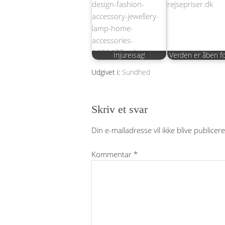
Injureisag!
Verden er åben fo
Udgivet i:
Sundhed
Skriv et svar
Din e-mailadresse vil ikke blive publicere
Kommentar
*