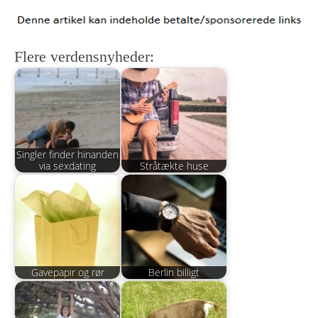
Flere verdensnyheder:
Singler finder hinanden
via sexdating
Stråtækte huse
Gavepapir og rør
Berlin billigt