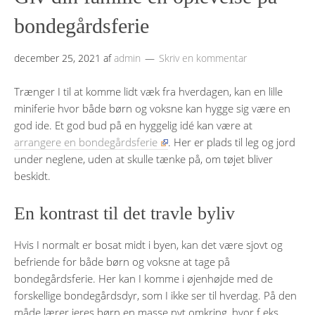
bondegårdsferie
december 25, 2021
af
admin
Skriv en kommentar
Trænger I til at komme lidt væk fra hverdagen, kan en lille
miniferie hvor både børn og voksne kan hygge sig være en
god ide. Et god bud på en hyggelig idé kan være at
arrangere en bondegårdsferie
. Her er plads til leg og jord
under neglene, uden at skulle tænke på, om tøjet bliver
beskidt.
En kontrast til det travle byliv
Hvis I normalt er bosat midt i byen, kan det være sjovt og
befriende for både børn og voksne at tage på
bondegårdsferie. Her kan I komme i øjenhøjde med de
forskellige bondegårdsdyr, som I ikke ser til hverdag. På den
måde lærer jeres børn en masse nyt omkring, hvor f.eks.