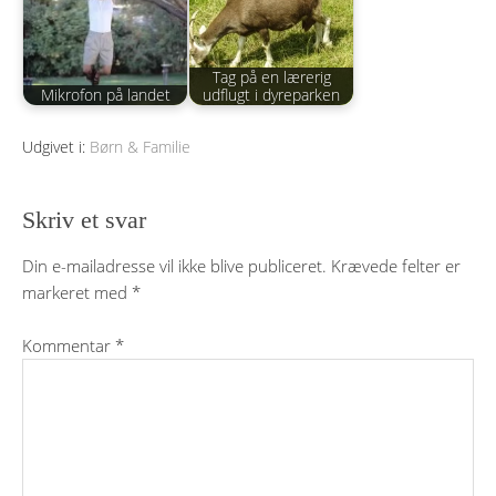
Tag på en lærerig
Mikrofon på landet
udflugt i dyreparken
Udgivet i:
Børn & Familie
Skriv et svar
Din e-mailadresse vil ikke blive publiceret.
Krævede felter er
markeret med
*
Kommentar
*