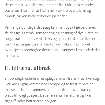
deres mælk, kød eller ost kommer fra. I får også et andet
pusterum i form af, at I kommer væk fra byens larm og
tumult, og kan nyde stilheden på landet.
På mange bondegårdsbesøg kan man også hjælpe til med
de daglige gøremål som fodring og pasning af dyr. Dette er
noget børn uden tvivl vil elske, og specielt hvis man ikke er
vant til at omgås dyrene. Derfor kan I altså med fordel
overveje en bondegårdsferie, hvis I trænger til en anderledes
miniferie.
Et tiltrængt afbræk
En bondegårdsferie er et oplagt afbræk fra en travl hverdag.
Her kan I rigtig komme ned i tempo og få tid til at lave en
masse af de ting sammen, som der ikke er overskud og
plads til i dagligdagen. Det er en skøn ferieform og I kan
rigtig få ladet batterierne op igen.