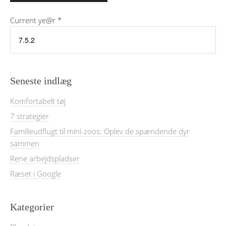
Current ye@r
*
Seneste indlæg
Komfortabelt tøj
7 strategier
Familieudflugt til mini-zoos: Oplev de spændende dyr
sammen
Rene arbejdspladser
Ræset i Google
Kategorier