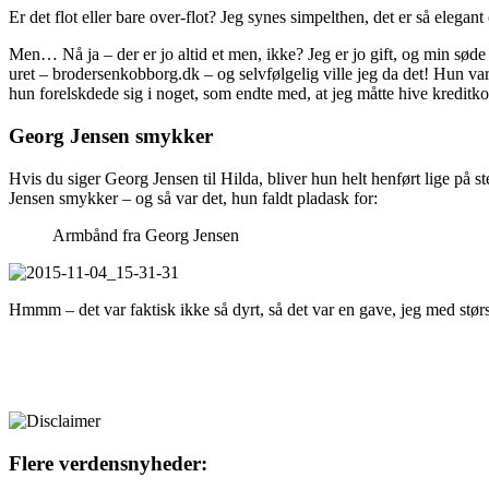
Er det flot eller bare over-flot? Jeg synes simpelthen, det er så elegan
Men… Nå ja – der er jo altid et men, ikke? Jeg er jo gift, og min sø
uret – brodersenkobborg.dk – og selvfølgelig ville jeg da det! Hun var 
hun forelskdede sig i noget, som endte med, at jeg måtte hive kreditk
Georg Jensen smykker
Hvis du siger Georg Jensen til Hilda, bliver hun helt henført lige på 
Jensen smykker – og så var det, hun faldt pladask for:
Armbånd fra Georg Jensen
Hmmm – det var faktisk ikke så dyrt, så det var en gave, jeg med størst
Flere verdensnyheder: