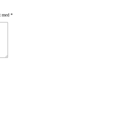
et med
*