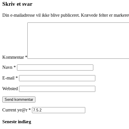
Skriv et svar
Din e-mailadresse vil ikke blive publiceret.
Krævede felter er marker
Kommentar
*
Navn
*
E-mail
*
Websted
Current ye@r
*
Seneste indlæg