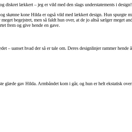
t og diskret lækkert – jeg er vild med den slags understatements i design!
de og skønne kone Hilda er også vild med lækkert design. Hun spurgte m
meget begejstret, men så faldt hun over, at de jo altså sælger meget and
ortet frem og give hende en gave.
stedet – uanset hvad der så er tale om. Deres designlinjer rammer hende 
e glæde gav Hilda. Armbåndet kom i går, og hun er helt ekstatisk over de