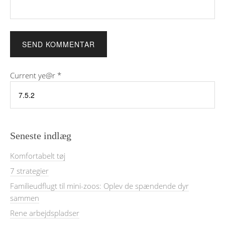
Current ye@r
*
Seneste indlæg
Komfortabelt tøj
7 strategier
Familieudflugt til mini-zoos: Oplev de spændende dyr
sammen
Rene arbejdspladser