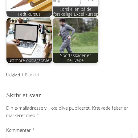
Forskellen på de
Fedt kursus
forskellige Excel kurser
Sportsskader er
Justmore opslagstavler
sejlivede
Udgivet i:
Blandet
Skriv et svar
Din e-mailadresse vil ikke blive publiceret.
Krævede felter er
markeret med
*
Kommentar
*