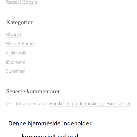
Ræset i Google
Kategorier
Blandet
Børn & Familie
Elektronik
Økonomi
Sundhed
Seneste kommentarer
Jens Jørsen Jensen
til
Forskellen på de forskellige Excel kurser