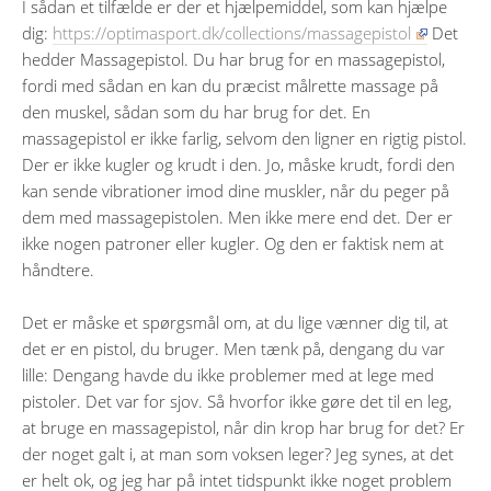
I sådan et tilfælde er der et hjælpemiddel, som kan hjælpe
dig:
https://optimasport.dk/collections/massagepistol
Det
hedder Massagepistol. Du har brug for en massagepistol,
fordi med sådan en kan du præcist målrette massage på
den muskel, sådan som du har brug for det. En
massagepistol er ikke farlig, selvom den ligner en rigtig pistol.
Der er ikke kugler og krudt i den. Jo, måske krudt, fordi den
kan sende vibrationer imod dine muskler, når du peger på
dem med massagepistolen. Men ikke mere end det. Der er
ikke nogen patroner eller kugler. Og den er faktisk nem at
håndtere.
Det er måske et spørgsmål om, at du lige vænner dig til, at
det er en pistol, du bruger. Men tænk på, dengang du var
lille: Dengang havde du ikke problemer med at lege med
pistoler. Det var for sjov. Så hvorfor ikke gøre det til en leg,
at bruge en massagepistol, når din krop har brug for det? Er
der noget galt i, at man som voksen leger? Jeg synes, at det
er helt ok, og jeg har på intet tidspunkt ikke noget problem