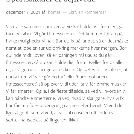
december 7, 2021
af
Thomas
Skriv en kommentar
Vi er alle sammen klar over, at vi skal holde os i form. Vi går
ture. Vi løber. Vi går i fitnesscenter. Det kommer lidt an på,
hvilke muligheder vi har. Bor du fx på landet, så er det måske
nemt at løbe en tur ud omkring markerne hver morgen. Bor
du inde midt i byen, så er løsningen måske, at du går i
fitnesscenter, så du kan holde dig i form. Fælles for os alle
er, at vi gerne vil bruge vores krop. Og fælles for os alle er, at
uanset om vi ’bare går en tur’, eller ’bare motionere i
fitnesscenteret’, så oplever vi til tider, at vi får ømme muskler.
Vi får smerter. Og ja, i de fleste tilfælde, så ved vi, hvordan vi
kan håndtere smerterne. Vi ved, hvad vi skal gøre, hvis vi fx
har fået en fibersprængning i armen eller benet. Vi ved det
lige så godt, som vi ved, at vi skal rense en rift, inden vi
sætter hansaplast på fingeren. Ikke?