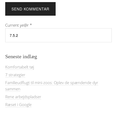
Current ye@r
*
Seneste indlæg
Komfortabelt tøj
7 strategier
Familieudflugt til mini-zoos: Oplev de spændende dyr
sammen
Rene arbejdspladser
Ræset i Google