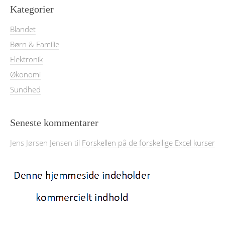
Kategorier
Blandet
Børn & Familie
Elektronik
Økonomi
Sundhed
Seneste kommentarer
Jens Jørsen Jensen
til
Forskellen på de forskellige Excel kurser