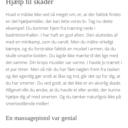
Hjælp til skader
Hvad vi måske ikke ved så meget om, er, at der faktisk findes
en del hjælpemidler, der kan lette vores liv. Tag nu dette
eksempel: Du kommer hjem fra træning nede i
badmintonhallen. I har haft en god aften. Den sluttedes af
med en minikamp, som du vandt. Men du måtte virkeligt
kæmpe, og du forstrakte faktisk en muskel i armen, da du
skulle smashe bolden. Du lagde ikke mærke til det lige med
det samme. Din krops muskler var varme. I havde jo trænet i
et par timer. Men så når du har fået nøglen frem fra tasken
og det egentlig gør ondt at låse sig ind, går det op for dig, at
du har smerter. Du ved godt, at det ikke er en alvorlig skade.
Alligevel ville du ønske, at du havde et eller andet, der kunne
hjælpe dig af med smerten. Og du tænker naturligvis ikke på
smertestillende midler!
En massagepistol var genial