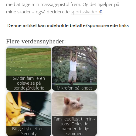
med at tage min massagepistol frem. Og det hjælper på
mine skader – også deciderede
sportsskader
.
Flere verdensnyheder:
Giv din familie en
oplevelse på
bondegårdsferie
Mikrofon på landet
Familieudflugt til mini-
zoos: Oplev de
Billige flybilletter -
spændende dyr
Security
sammen