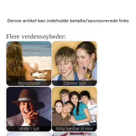
Flere verdensnyheder:
Rejseplaner
Danske Spil
Vinde i spil
Billig bærbar til mor