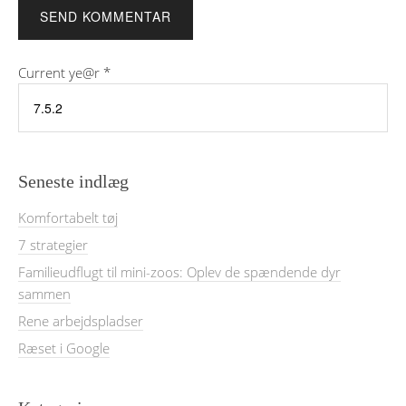
Current ye@r
*
Seneste indlæg
Komfortabelt tøj
7 strategier
Familieudflugt til mini-zoos: Oplev de spændende dyr
sammen
Rene arbejdspladser
Ræset i Google