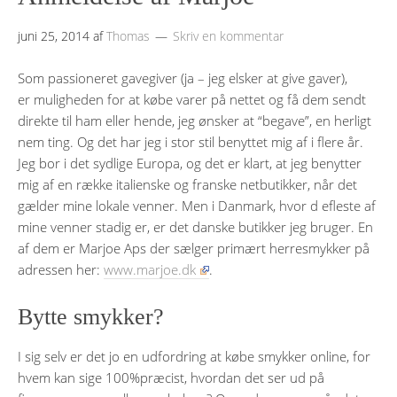
juni 25, 2014
af
Thomas
Skriv en kommentar
Som passioneret gavegiver (ja – jeg elsker at give gaver),
er muligheden for at købe varer på nettet og få dem sendt
direkte til ham eller hende, jeg ønsker at “begave”, en herligt
nem ting. Og det har jeg i stor stil benyttet mig af i flere år.
Jeg bor i det sydlige Europa, og det er klart, at jeg benytter
mig af en række italienske og franske netbutikker, når det
gælder mine lokale venner. Men i Danmark, hvor d efleste af
mine venner stadig er, er det danske butikker jeg bruger. En
af dem er Marjoe Aps der sælger primært herresmykker på
adressen her:
www.marjoe.dk
.
Bytte smykker?
I sig selv er det jo en udfordring at købe smykker online, for
hvem kan sige 100%præcist, hvordan det ser ud på