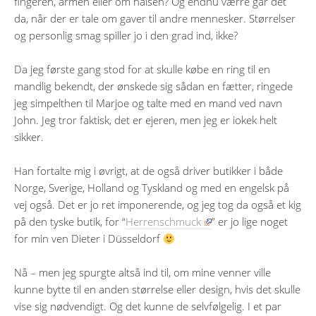
fingeren, armen eller om halsen? Og endnu værre går det
da, når der er tale om gaver til andre mennesker. Størrelser
og personlig smag spiller jo i den grad ind, ikke?
Da jeg første gang stod for at skulle købe en ring til en
mandlig bekendt, der ønskede sig sådan en fætter, ringede
jeg simpelthen til Marjoe og talte med en mand ved navn
John. Jeg tror faktisk, det er ejeren, men jeg er iokek helt
sikker.
Han fortalte mig i øvrigt, at de også driver butikker i både
Norge, Sverige, Holland og Tyskland og med en engelsk på
vej også. Det er jo ret imponerende, og jeg tog da også et kig
på den tyske butik, for “
Herrenschmuck
” er jo lige noget
for min ven Dieter i Düsseldorf
Nå – men jeg spurgte altså ind til, om mine venner ville
kunne bytte til en anden størrelse eller design, hvis det skulle
vise sig nødvendigt. Og det kunne de selvfølgelig. I et par