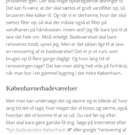
problemet igen. Der skal nogle dyberegående løsninger til.
Det kan fx være, at der skal sættes et godt vandfilter op, så
bruseren ikke kalker til. Og når vi er derhenne, hvor der skal
sættes filter op, så skal der måske også et filter på
vandhanen på håndvasken. Hvem ved? Jeg får bare lyst til at
lave det hele om. Altså virkeligt. Badeværelset skal bare
renoveres totalt, synes jeg. Men er det sådan lige til at lave
en renovering af et badeværelse? Det er jo et rum, som
bruges op til flere gange dagligt. Og hvor lang tid vil
renoveringen tage? Det kan man aldrig helt vide på forhånd,
når man bor i en gammel bygning i det indre København.
Københavnerbadeværelser
Men man kan undersøge det og danne sig et billede af, hvor
lang tid det vil tage, hvor meget det vil koste, og sørme, også
hvordan det vil komme til at se ud. Du ved før og efter.
Man skal bare gøre ganske få ting. Søge på internettet efter
”
Nyt badeværelse København
” eller google ”renovering af