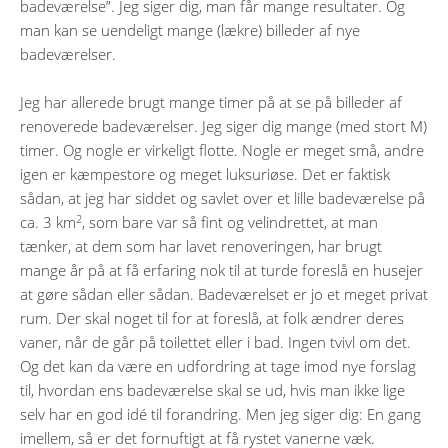
badeværelse”. Jeg siger dig, man får mange resultater. Og
man kan se uendeligt mange (lækre) billeder af nye
badeværelser.
Jeg har allerede brugt mange timer på at se på billeder af
renoverede badeværelser. Jeg siger dig mange (med stort M)
timer. Og nogle er virkeligt flotte. Nogle er meget små, andre
igen er kæmpestore og meget luksuriøse. Det er faktisk
sådan, at jeg har siddet og savlet over et lille badeværelse på
2
ca. 3 km
, som bare var så fint og velindrettet, at man
tænker, at dem som har lavet renoveringen, har brugt
mange år på at få erfaring nok til at turde foreslå en husejer
at gøre sådan eller sådan. Badeværelset er jo et meget privat
rum. Der skal noget til for at foreslå, at folk ændrer deres
vaner, når de går på toilettet eller i bad. Ingen tvivl om det.
Og det kan da være en udfordring at tage imod nye forslag
til, hvordan ens badeværelse skal se ud, hvis man ikke lige
selv har en god idé til forandring. Men jeg siger dig: En gang
imellem, så er det fornuftigt at få rystet vanerne væk.