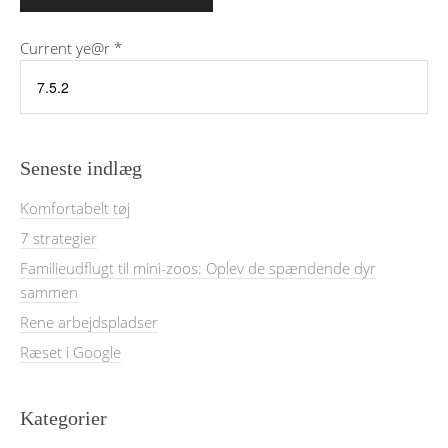
Current ye@r
*
Seneste indlæg
Komfortabelt tøj
7 strategier
Familieudflugt til mini-zoos: Oplev de spændende dyr
sammen
Rene arbejdspladser
Ræset i Google
Kategorier