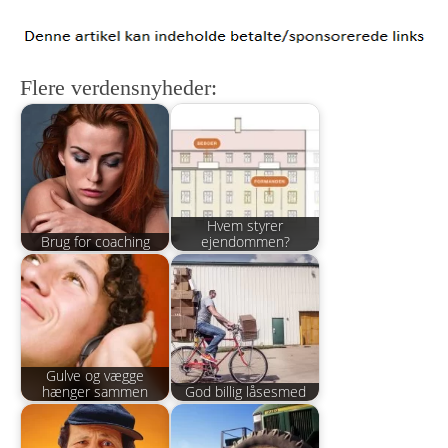
Flere verdensnyheder:
Hvem styrer
Brug for coaching
ejendommen?
Gulve og vægge
hænger sammen
God billig låsesmed