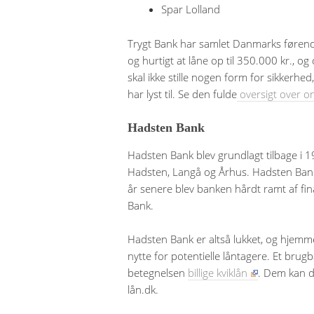
Spar Lolland
Trygt Bank har samlet Danmarks førende
og hurtigt at låne op til 350.000 kr., og
skal ikke stille nogen form for sikkerh
har lyst til. Se den fulde
oversigt over on
Hadsten Bank
Hadsten Bank blev grundlagt tilbage i 19
Hadsten, Langå og Århus. Hadsten Bank
år senere blev banken hårdt ramt af fin
Bank.
Hadsten Bank er altså lukket, og hjemme
nytte for potentielle låntagere. Et brugb
betegnelsen
billige kviklån
. Dem kan du
lån.dk.