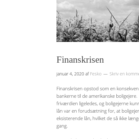
Finanskrisen
januar 4, 2020
af
Fesko
Skriv en komm
Finanskrisen opstod som en konsekve
bankerne til de amerikanske boligejere. 
friværdien ligeledes, og boligejerne ku
lån var en forudsætning for, at boligej
eksisterende lån, hvilket de så ikke læng
gang.