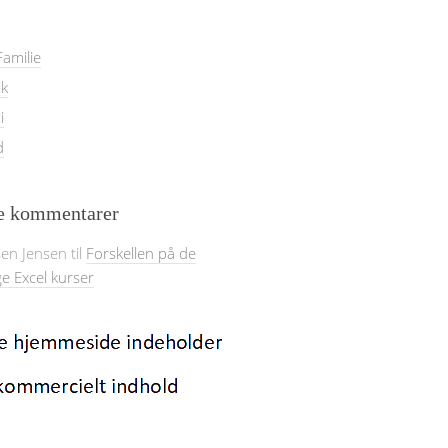
amilie
ik
i
d
e kommentarer
sen Jensen
til
Forskellen på de
ge Excel kurser