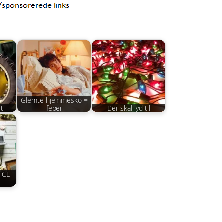
Glemte hjemmesko =
t
feber
Der skal lyd til
 CE