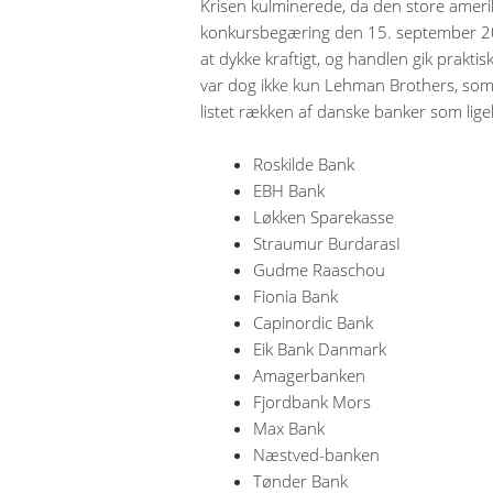
Krisen kulminerede, da den store amer
konkursbegæring den 15. september 200
at dykke kraftigt, og handlen gik praktisk
var dog ikke kun Lehman Brothers, som 
listet rækken af danske banker som lige
Roskilde Bank
EBH Bank
Løkken Sparekasse
Straumur BurdarasI
Gudme Raaschou
Fionia Bank
Capinordic Bank
Eik Bank Danmark
Amagerbanken
Fjordbank Mors
Max Bank
Næstved-banken
Tønder Bank