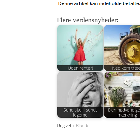
Flere verdensnyheder:
Uden renter!
Ned kom træe
Sund sjæl i sundt
Den nødvendige
legeme
mærkning
Udgivet i:
Blandet