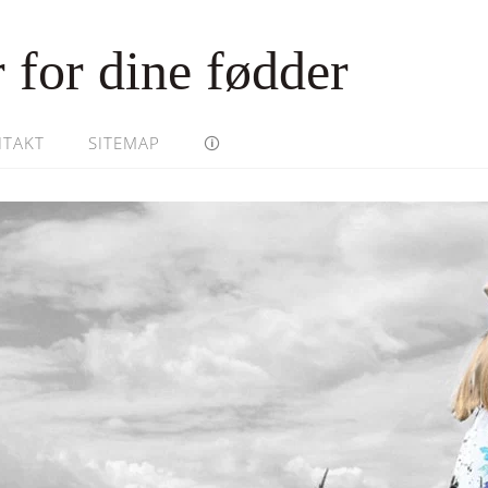
 for dine fødder
TAKT
SITEMAP
🛈