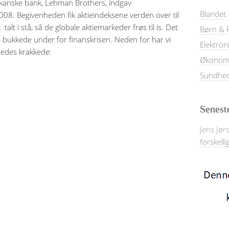
ikanske bank, Lehman Brothers, indgav
Blandet
8. Begivenheden fik aktieindeksene verden over til
 talt i stå, så de globale aktiemarkeder frøs til is. Det
Børn & F
bukkede under for finanskrisen. Neden for har vi
Elektron
ledes krakkede:
Økonom
Sundhe
Senest
Jens Jør
forskelli