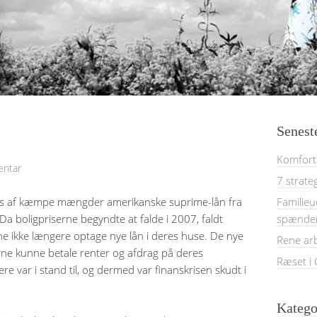
Senest
Komforta
entar
7 strate
ns af kæmpe mængder amerikanske suprime-lån fra
Familieu
Da boligpriserne begyndte at falde i 2007, faldt
spænde
nne ikke længere optage nye lån i deres huse. De nye
Rene ar
erne kunne betale renter og afdrag på deres
Ræset i
ere var i stand til, og dermed var finanskrisen skudt i
Katego