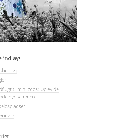
e indlæg
belt tøj
gier
dflugt til mini-zoos: Oplev de
nde dyr sammen
bejdspladser
 Google
rier